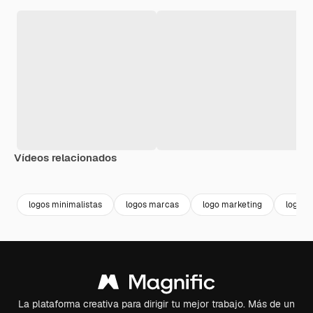
Vídeos relacionados
Premium
Premium
Premium
Premium
logos minimalistas
logos marcas
logo marketing
logo
La plataforma creativa para dirigir tu mejor trabajo. Más de un