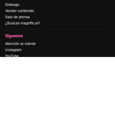
Slidesgo
Vender contenido
Sala de prensa
¿Buscas magnific.ai?
Síguenos
Atención al cliente
Instagram
YouTube
LinkedIn
TikTok
Discord
X
Reddit
Copyright © 2010-
2026
Freepik Company S.L.U.
Todos los derechos
reservados
.