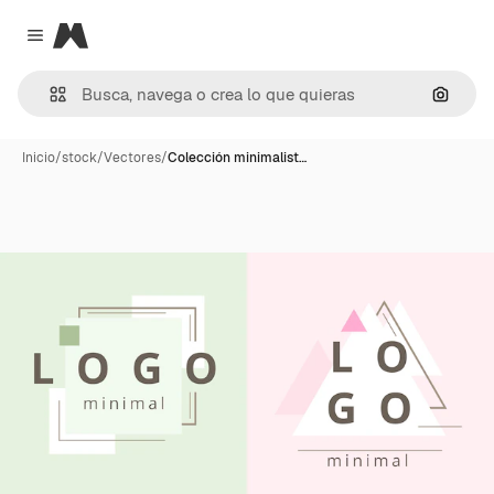
Magnific
Close menu
Buscar
Inicio
/
stock
/
Vectores
/
Colección minimalist…