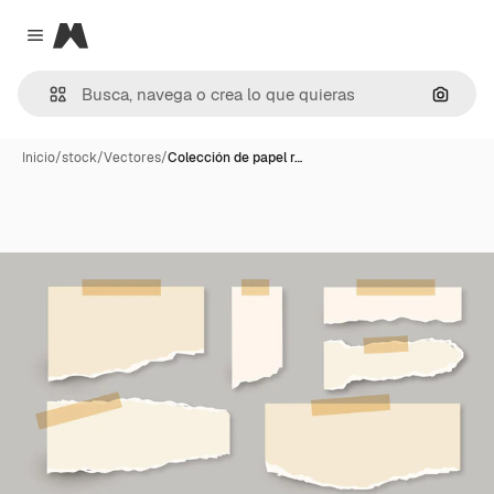
Magnific
Close menu
Buscar
Inicio
/
stock
/
Vectores
/
Colección de papel r…