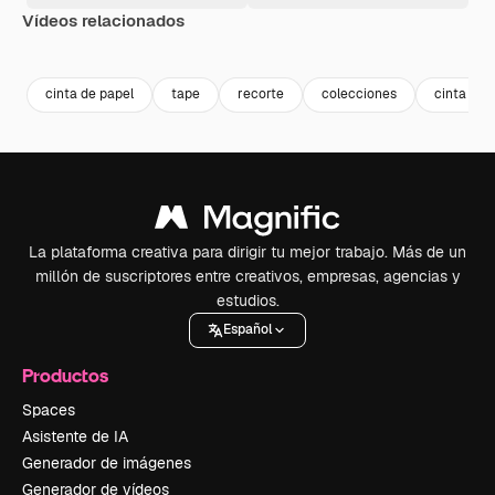
Vídeos relacionados
Premium
Premium
Premium
Premium
cinta de papel
tape
recorte
colecciones
cinta
La plataforma creativa para dirigir tu mejor trabajo. Más de un
millón de suscriptores entre creativos, empresas, agencias y
estudios.
Español
Productos
Spaces
Asistente de IA
Generador de imágenes
Generador de vídeos