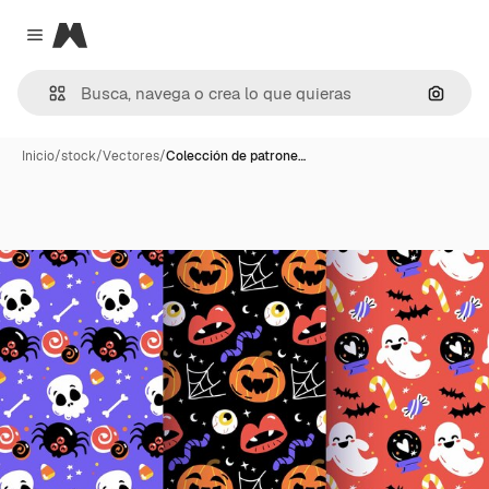
Magnific
Close menu
Buscar
Inicio
/
stock
/
Vectores
/
Colección de patrone…