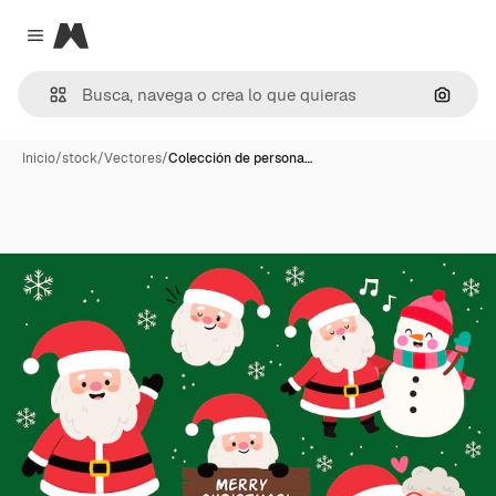
Magnific
Close menu
Buscar
Inicio
/
stock
/
Vectores
/
Colección de persona…