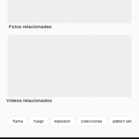
Fotos relacionadas
Vídeos relacionados
Premium
Premium
Generado por IA
Premium
Premium
Generado p
flama
fuego
explosion
colecciones
pattern set