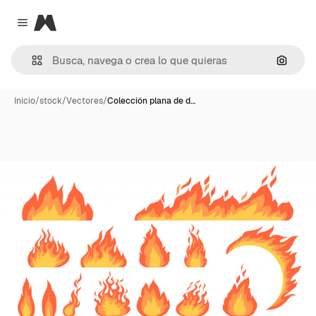
Magnific
Close menu
Buscar
Inicio
/
stock
/
Vectores
/
Colección plana de d…