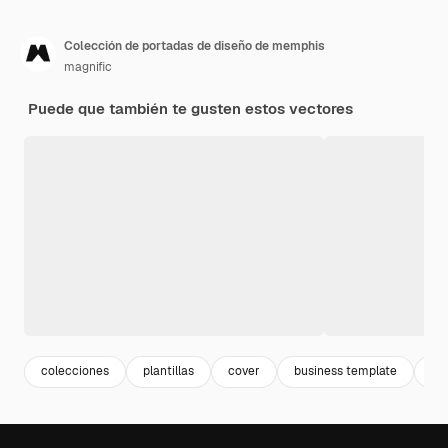
Colección de portadas de diseño de memphis
magnific
Puede que también te gusten estos vectores
colecciones
plantillas
cover
business template
me