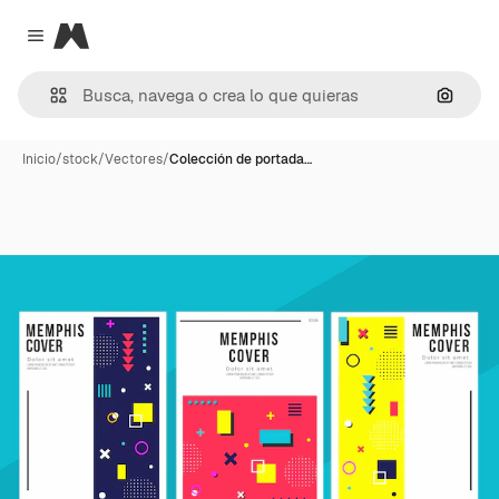
Magnific
Close menu
Buscar
Inicio
/
stock
/
Vectores
/
Colección de portada…