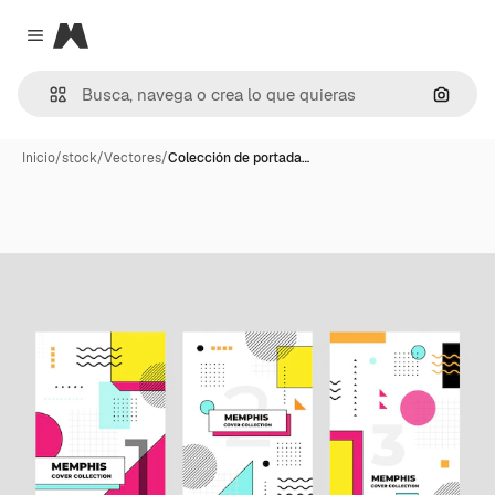
Magnific
Close menu
Buscar
Inicio
/
stock
/
Vectores
/
Colección de portada…