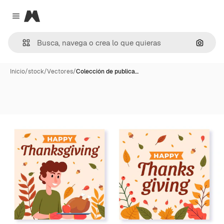
Magnific
Close menu
Buscar
Inicio
/
stock
/
Vectores
/
Colección de publica…