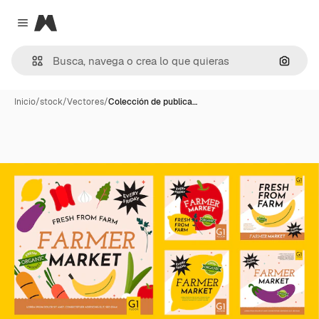
Magnific
Close menu
Buscar
Inicio
/
stock
/
Vectores
/
Colección de publica…