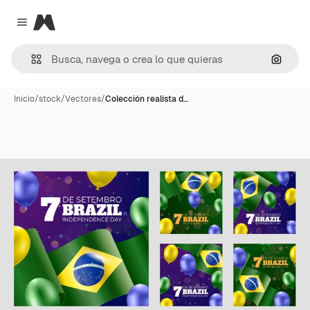
Magnific
Close menu
Buscar
Inicio
/
stock
/
Vectores
/
Colección realista d…