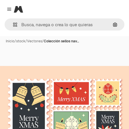
Magnific
Close menu
Buscar
Inicio
/
stock
/
Vectores
/
Colección sellos nav…