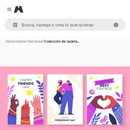
Magnific
Close menu
Buscar
Inicio
/
stock
/
Vectores
/
Colección de tarjeta…