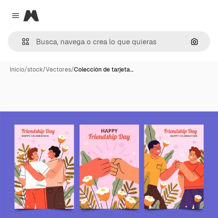
Magnific
Close menu
Buscar
Inicio
/
stock
/
Vectores
/
Colección de tarjeta…