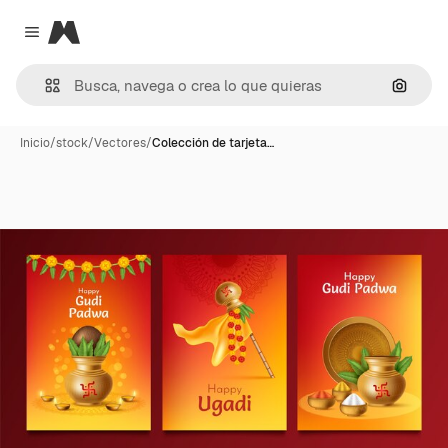
Magnific
Close menu
Buscar
Inicio
/
stock
/
Vectores
/
Colección de tarjeta…