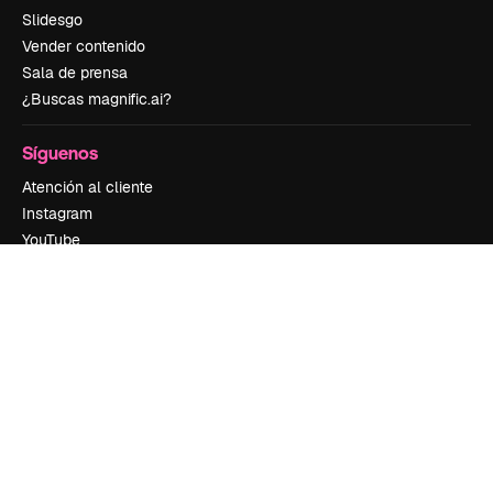
Slidesgo
Vender contenido
Sala de prensa
¿Buscas magnific.ai?
Síguenos
Atención al cliente
Instagram
YouTube
LinkedIn
TikTok
Discord
X
Reddit
Copyright © 2010-
2026
Freepik Company S.L.U.
Todos los derechos
reservados
.