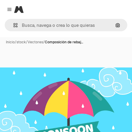
Magnific
Close menu
Buscar
Inicio
/
stock
/
Vectores
/
Composición de rebaj…