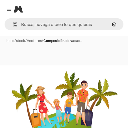
Magnific
Close menu
Buscar
Inicio
/
stock
/
Vectores
/
Composición de vacac…