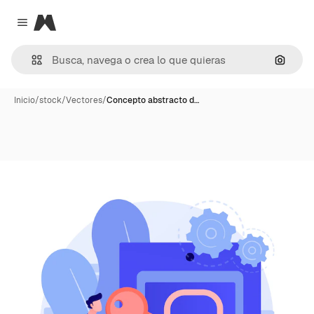
Magnific
Close menu
Buscar
Inicio
/
stock
/
Vectores
/
Concepto abstracto d…