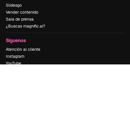
Slidesgo
Vender contenido
Sala de prensa
¿Buscas magnific.ai?
Síguenos
Atención al cliente
Instagram
YouTube
LinkedIn
TikTok
Discord
X
Reddit
Copyright © 2010-
2026
Freepik Company S.L.U.
Todos los derechos
reservados
.