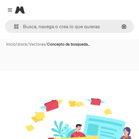
Magnific
Close menu
Buscar
Inicio
/
stock
/
Vectores
/
Concepto de búsqueda…