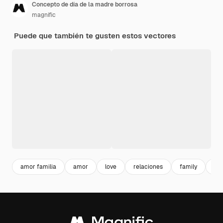
Concepto de día de la madre borrosa
magnific
Puede que también te gusten estos vectores
amor familia
amor
love
relaciones
family
dia