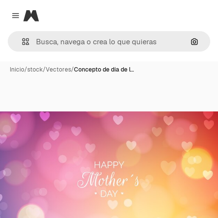
Magnific
Close menu
Buscar
Inicio
/
stock
/
Vectores
/
Concepto de día de l…