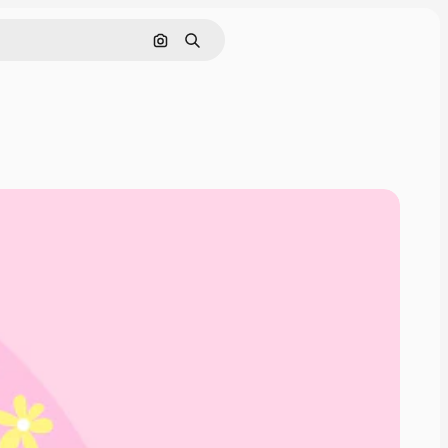
Buscar por imagen
Buscar