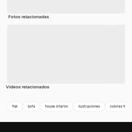
Fotos relacionadas
Vídeos relacionados
Premium
Premium
Generado por IA
Premium
Premium
Generado p
flat
sofa
house interior
ilustraciones
colores fond