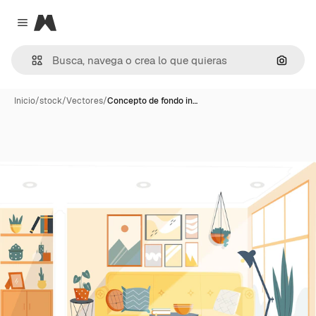
Magnific
Close menu
Buscar
Inicio
/
stock
/
Vectores
/
Concepto de fondo in…