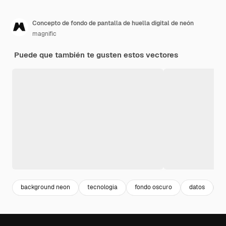
Concepto de fondo de pantalla de huella digital de neón
magnific
Puede que también te gusten estos vectores
background neon
tecnologia
fondo oscuro
datos
c