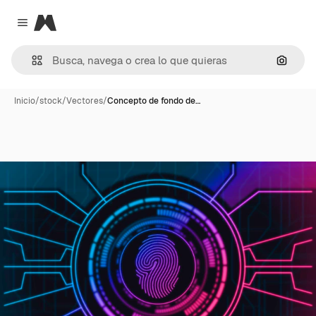
Magnific
Close menu
Buscar
Inicio
/
stock
/
Vectores
/
Concepto de fondo de…