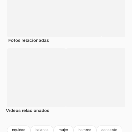
Fotos relacionadas
Vídeos relacionados
Premium
Premium
Premium
Premium
equidad
balance
mujer
hombre
concepto