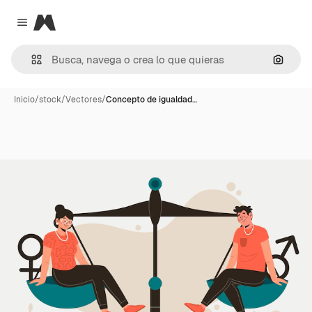
Magnific
Close menu
Buscar
Inicio
/
stock
/
Vectores
/
Concepto de igualdad…