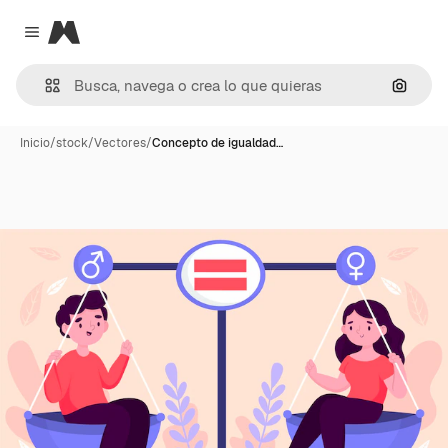
Magnific
Close menu
Buscar
Inicio
/
stock
/
Vectores
/
Concepto de igualdad…