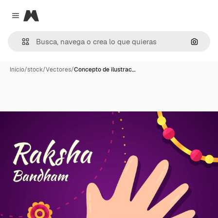
Magnific
Close menu
Buscar
Inicio
/
stock
/
Vectores
/
Concepto de ilustrac…