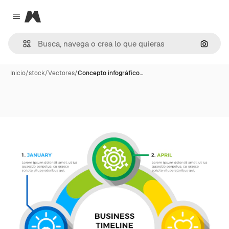
Magnific
Close menu
Buscar
Inicio
/
stock
/
Vectores
/
Concepto infográfico…