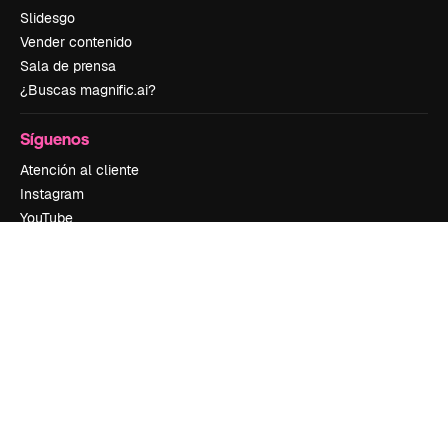
Slidesgo
Vender contenido
Sala de prensa
¿Buscas magnific.ai?
Síguenos
Atención al cliente
Instagram
YouTube
LinkedIn
TikTok
Discord
X
Reddit
Copyright © 2010-
2026
Freepik Company S.L.U.
Todos los derechos
reservados
.