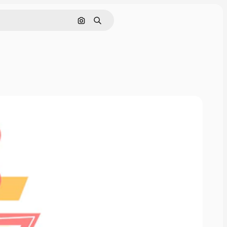
Buscar por imagen
Buscar