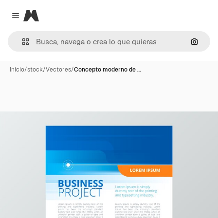
Magnific
Close menu
Buscar
Inicio
/
stock
/
Vectores
/
Concepto moderno de …