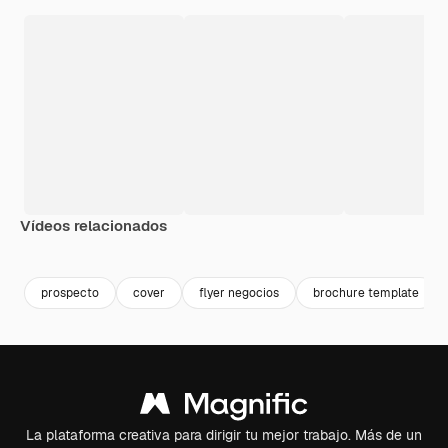
Vídeos relacionados
Premium
Premium
prospecto
cover
flyer negocios
brochure template
La plataforma creativa para dirigir tu mejor trabajo. Más de un