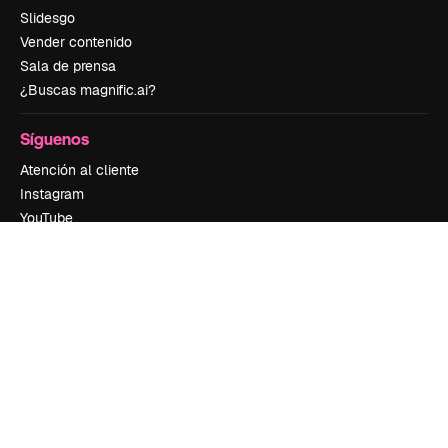
Slidesgo
Vender contenido
Sala de prensa
¿Buscas magnific.ai?
Síguenos
Atención al cliente
Instagram
YouTube
LinkedIn
TikTok
Discord
X
Reddit
Copyright © 2010-
2026
Freepik Company S.L.U.
Todos los derechos
reservados
.