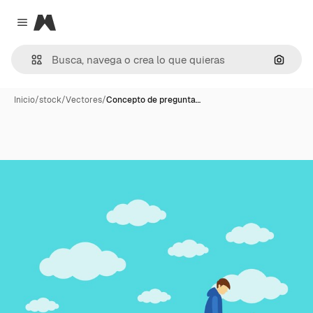
Magnific
Close menu
Buscar
Inicio
/
stock
/
Vectores
/
Concepto de pregunta…