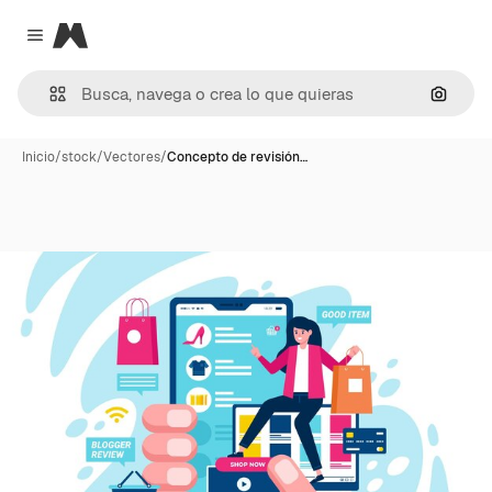
Magnific
Close menu
Buscar
Inicio
/
stock
/
Vectores
/
Concepto de revisión…