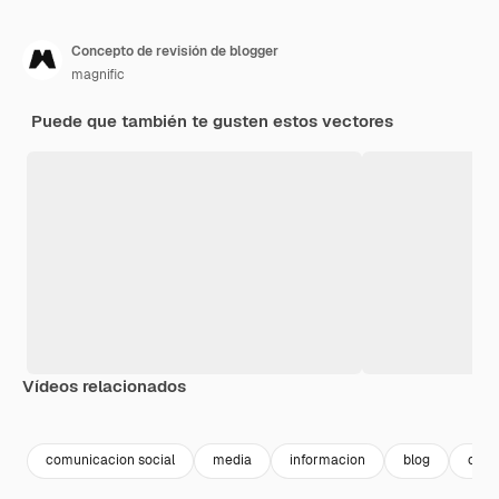
Concepto de revisión de blogger
magnific
Puede que también te gusten estos vectores
Vídeos relacionados
Premium
Premium
Premium
Premium
comunicacion social
media
informacion
blog
comu