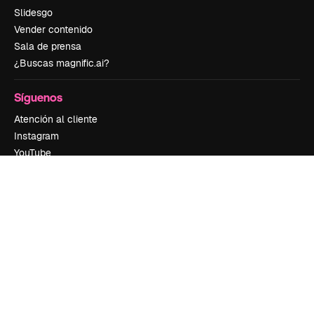
Slidesgo
Vender contenido
Sala de prensa
¿Buscas magnific.ai?
Síguenos
Atención al cliente
Instagram
YouTube
LinkedIn
TikTok
Discord
X
Reddit
Copyright © 2010-
2026
Freepik Company S.L.U.
Todos los derechos
reservados
.