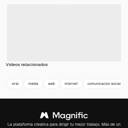
Vídeos relacionados
Premium
Premium
Generado por IA
Premium
Premium
Generado p
viral
media
web
internet
comunicacion social
La plataforma creativa para dirigir tu mejor trabajo. Más de un