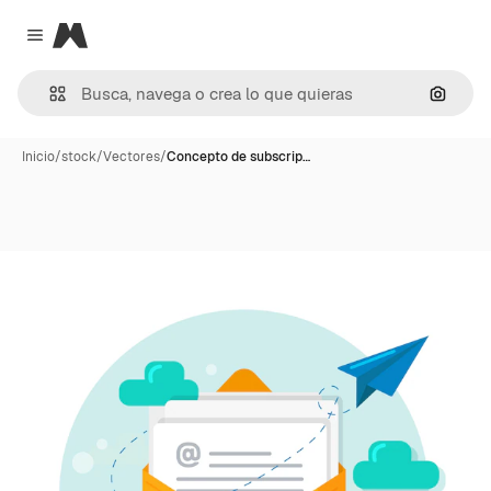
Magnific
Close menu
Buscar
Inicio
/
stock
/
Vectores
/
Concepto de subscrip…