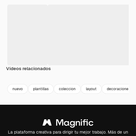
Vídeos relacionados
Premium
Premium
Premium
Premium
Generado p
nuevo
plantillas
coleccion
layout
decoraciones
La plataforma creativa para dirigir tu mejor trabajo. Más de un