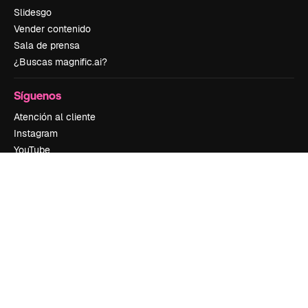
Slidesgo
Vender contenido
Sala de prensa
¿Buscas magnific.ai?
Síguenos
Atención al cliente
Instagram
YouTube
LinkedIn
TikTok
Discord
X
Reddit
Copyright © 2010-
2026
Freepik Company S.L.U.
Todos los derechos
reservados
.