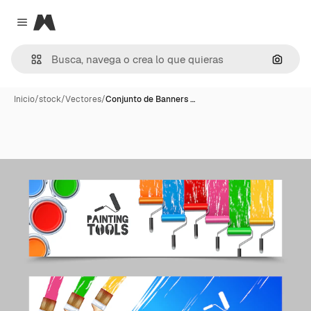
Magnific
Close menu
Buscar
Inicio
/
stock
/
Vectores
/
Conjunto de Banners …