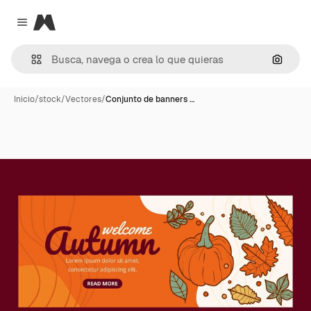
Magnific
Close menu
Buscar
Inicio
/
stock
/
Vectores
/
Conjunto de banners …