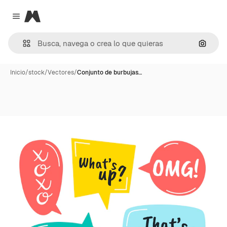
Magnific
Close menu
Buscar
Inicio
/
stock
/
Vectores
/
Conjunto de burbujas…