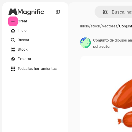
Crear
Inicio
/
stock
/
Vectores
/
Conjunt
Inicio
Buscar
Conjunto de dibujos a
pch.vector
Stock
Explorar
Todas las herramientas