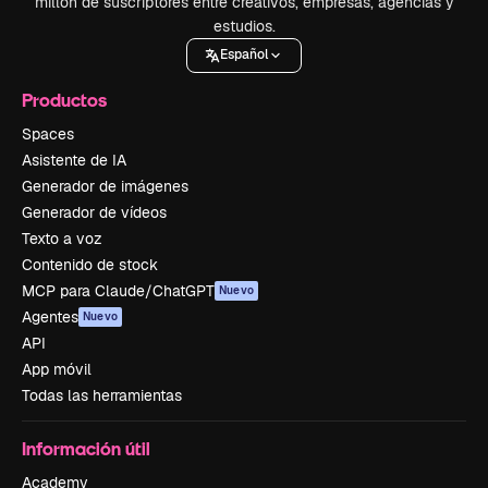
millón de suscriptores entre creativos, empresas, agencias y
estudios.
Español
Productos
Spaces
Asistente de IA
Generador de imágenes
Generador de vídeos
Texto a voz
Contenido de stock
MCP para Claude/ChatGPT
Nuevo
Agentes
Nuevo
API
App móvil
Todas las herramientas
Información útil
Academy