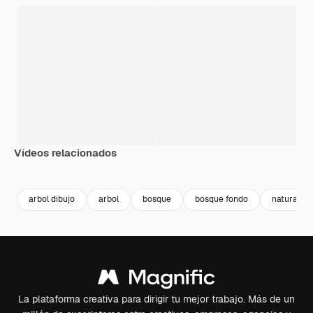
Vídeos relacionados
Premium
Premium
Premium
Premium
arbol dibujo
arbol
bosque
bosque fondo
naturalez
La plataforma creativa para dirigir tu mejor trabajo. Más de un