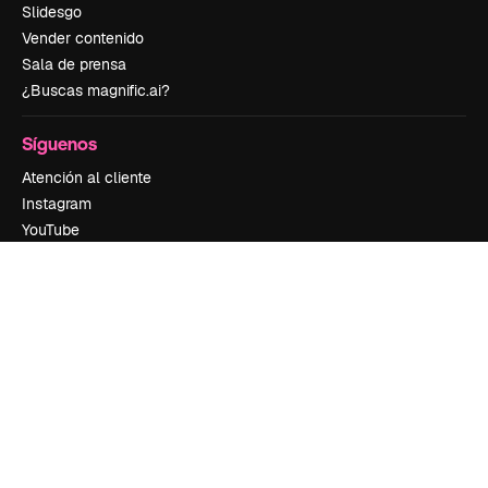
Slidesgo
Vender contenido
Sala de prensa
¿Buscas magnific.ai?
Síguenos
Atención al cliente
Instagram
YouTube
LinkedIn
TikTok
Discord
X
Reddit
Copyright © 2010-
2026
Freepik Company S.L.U.
Todos los derechos
reservados
.