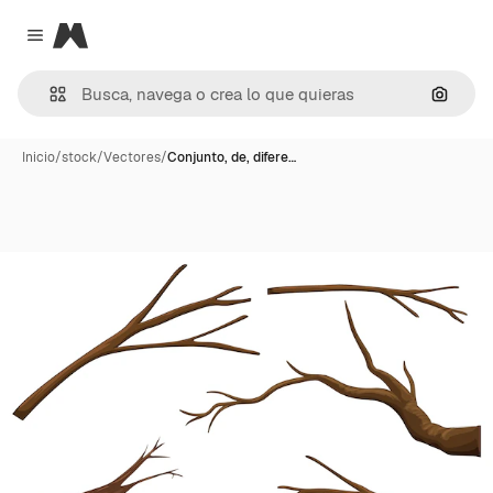
Magnific
Close menu
Buscar
Inicio
/
stock
/
Vectores
/
Conjunto, de, difere…