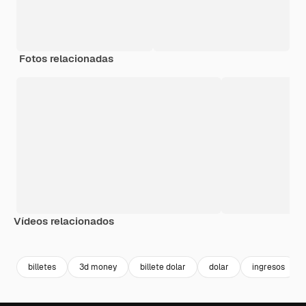
Fotos relacionadas
Vídeos relacionados
Premium
Premium
Premium
Premium
Generado p
billetes
3d money
billete dolar
dolar
ingresos