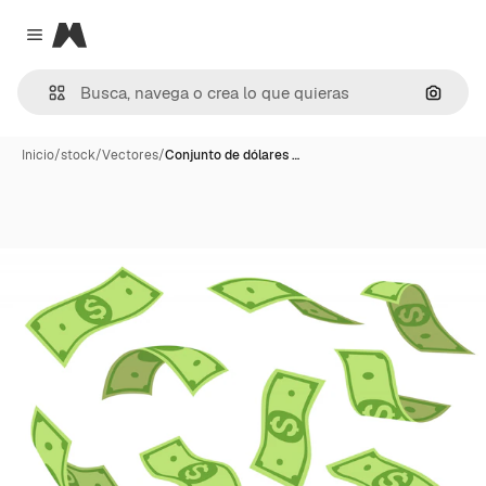
Magnific
Close menu
Buscar
Inicio
/
stock
/
Vectores
/
Conjunto de dólares …