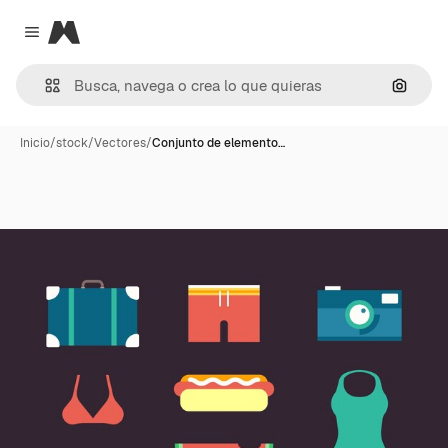
Magnific
Close menu
Buscar
Inicio
/
stock
/
Vectores
/
Conjunto de elemento…