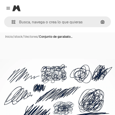
Magnific
Close menu
Buscar
Inicio
/
stock
/
Vectores
/
Conjunto de garabato…