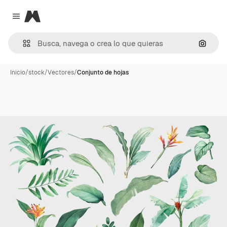
Magnific
Close menu
Buscar
Inicio
/
stock
/
Vectores
/
Conjunto de hojas