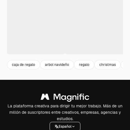
caja de regalo
arbol navideño
regalo
christmas
ve
La plataforma creativa para dirigir tu mejor trabajo. Más de un
millón de suscriptores entre creativos, empresas, agencias y
estudios.
Español