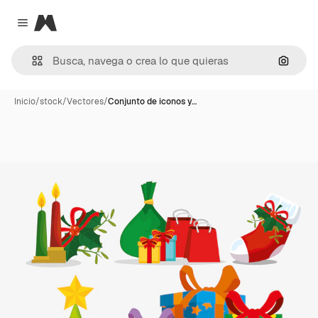
Magnific
Close menu
Buscar
Inicio
/
stock
/
Vectores
/
Conjunto de iconos y…