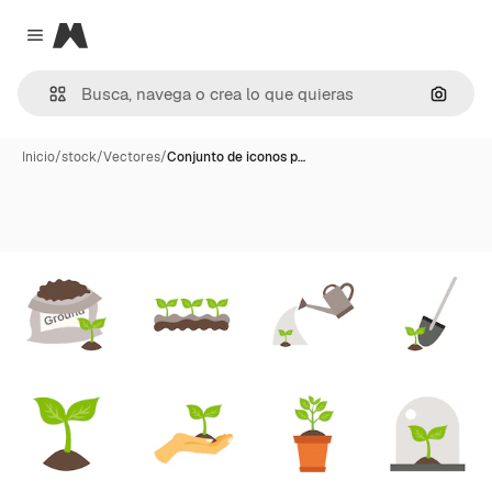
Magnific
Close menu
Buscar
Inicio
/
stock
/
Vectores
/
Conjunto de iconos p…