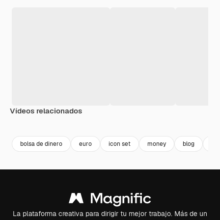
Vídeos relacionados
Premium
Premium
bolsa de dinero
euro
icon set
money
blog
dol
La plataforma creativa para dirigir tu mejor trabajo. Más de un