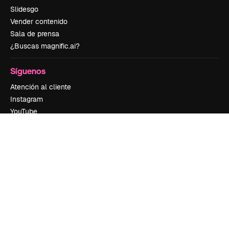
Slidesgo
Vender contenido
Sala de prensa
¿Buscas magnific.ai?
Síguenos
Atención al cliente
Instagram
YouTube
LinkedIn
TikTok
Discord
X
Reddit
Copyright © 2010-
2026
Freepik Company S.L.U.
Todos los derechos
reservados
.