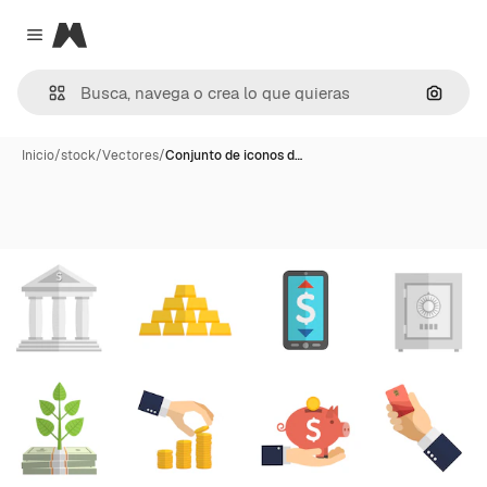
Magnific
Close menu
Buscar
Inicio
/
stock
/
Vectores
/
Conjunto de iconos d…