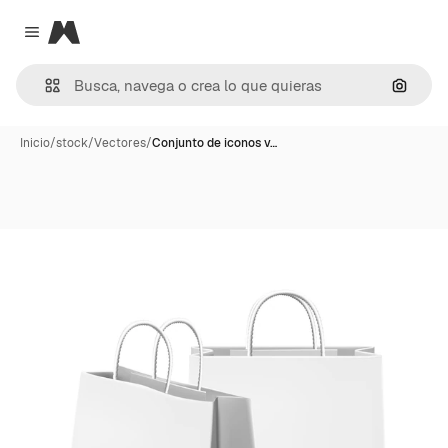
Magnific
Close menu
Buscar
Inicio
/
stock
/
Vectores
/
Conjunto de iconos v…