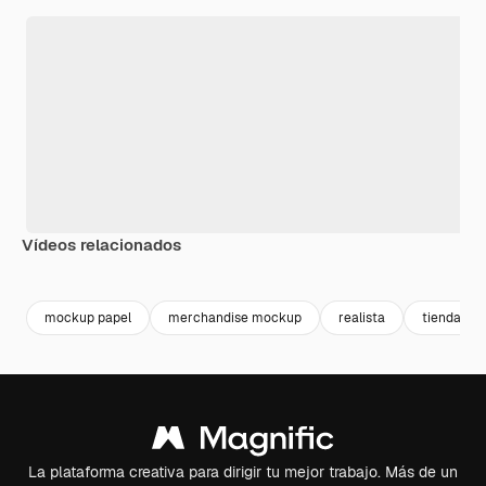
Vídeos relacionados
Premium
Premium
Premium
Premium
Generado p
mockup papel
merchandise mockup
realista
tienda
La plataforma creativa para dirigir tu mejor trabajo. Más de un