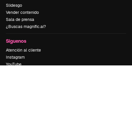
Slidesgo
Vender contenido
Sala de prensa
¿Buscas magnific.ai?
Síguenos
Atención al cliente
Instagram
YouTube
LinkedIn
TikTok
Discord
X
Reddit
Copyright © 2010-
2026
Freepik Company S.L.U.
Todos los derechos
reservados
.