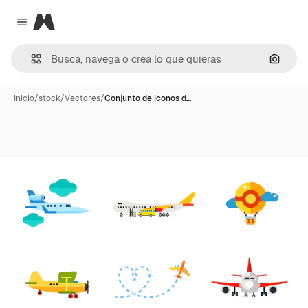
Magnific
Close menu
Buscar
Inicio
/
stock
/
Vectores
/
Conjunto de iconos d…