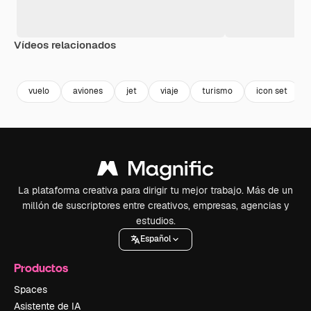
Vídeos relacionados
Premium
Premium
Premium
Premium
vuelo
aviones
jet
viaje
turismo
icon set
La plataforma creativa para dirigir tu mejor trabajo. Más de un
millón de suscriptores entre creativos, empresas, agencias y
estudios.
Español
Productos
Spaces
Asistente de IA