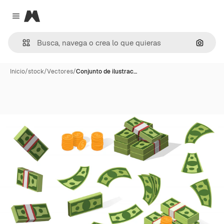
Magnific
Close menu
Buscar
Inicio
/
stock
/
Vectores
/
Conjunto de ilustrac…