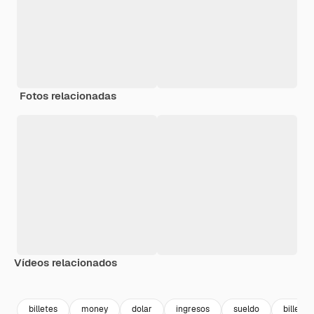
Fotos relacionadas
Vídeos relacionados
Premium
Premium
Premium
Premium
Generado p
billetes
money
dolar
ingresos
sueldo
billete 