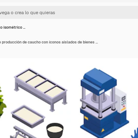
o isométrico …
Conjunto isométrico de producción de caucho con íconos aislados de bienes y suministros de trabajadores de fabricación con ilustración de vector de maquinaria industrial