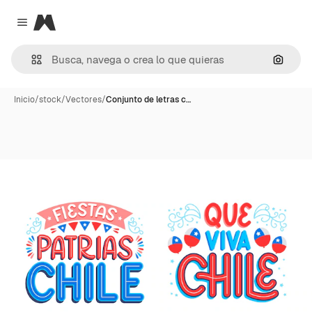
Magnific
Close menu
Buscar
Inicio
/
stock
/
Vectores
/
Conjunto de letras c…