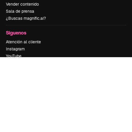
Vender contenido
Sala de prensa
¿Buscas magnific.ai?
Síguenos
Atención al cliente
Instagram
YouTube
LinkedIn
TikTok
Discord
X
Reddit
Copyright © 2010-
2026
Freepik Company S.L.U.
Todos los derechos
reservados
.