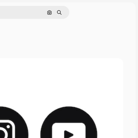
Buscar por imagen
Buscar