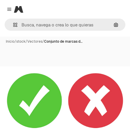
Magnific
Close menu
Buscar
Inicio
/
stock
/
Vectores
/
Conjunto de marcas d…